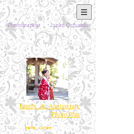
Photographer Junko Ochiaido
Photo Plan
​※各料金は消費税別途となります
Family & Anniversary
Photo Plan
ご自宅や公園での
家族写真、七五三参拝
先の神社での撮影など。
ご希望頂いた場所にて撮影を致します。