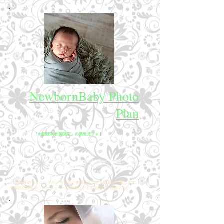
NewbornBaby Photo
Plan
とても貴重な
『出生後20日間限定』の新生児フォト
です。
お母さんにも赤ちゃんにも優しい環境を考えて、ご自宅へお伺いして撮影を致
します。
【Price】: ¥40,000（平日) /¥45,000（土日祝日)
【撮影時間】 : 3時間程 (赤ちゃんのご機嫌を見ながら撮影します)
【交通費】 : 西湘エリア以外は別途（詳細お問い合わせ下さい)
【納品】 : 撮影後約2週間/3ポーズ-10cut 納品
※ ご出産のタイミングや、当日のご体調にもできる限り対応致します。
予備日の設定や、スケジュールの変更などもお気軽にご相談下さい。