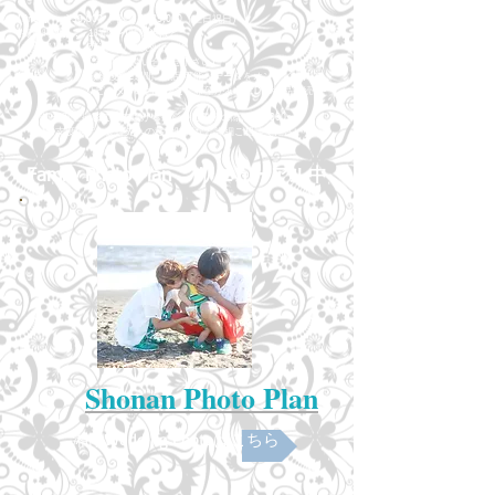
【Price】 : ¥30,000（平日) / ¥35,000（土日祝日)
【撮影時間】 : 1時間〜1時間半ほど
【交通費】 : 西湘エリア以外は別途
(詳細はお問い合わせ下さい)
【納品】 : 撮影後約2週間。納品可能なデータをオンラインにて
-リピーターのお客様でご希望があればDVD納品継続中-
※ 七五三撮影でお支度から撮影をご希望の際は+¥5000〜
(お支度場所や参拝先への移動時間など詳細ご相談ください)
Family Photo Plan リニューアル中
Shonan Photo Plan
湘南Wedding Photoはこちら