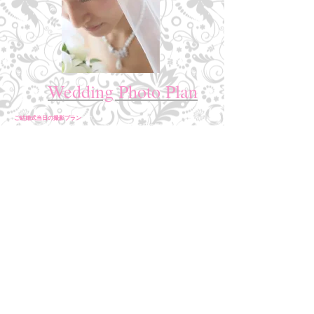
Wedding Photo Plan
ご結婚式当日の撮影プラン
です。
記録としての写真だけではなく、一枚一枚からその時の気持ちと雰囲気が思い
起こせるよう、お２人に寄り添い、心を込めて撮影を致します。
【Price】 : ¥120,000〜
【撮影時間】 : 挙式＋披露宴
【交通費】 : 湘南エリア以外は別途（詳細お問い合わせ下さい)
【納品】 : 撮影後約1.5ヶ月。納品可能な全データをお渡し
※ 事前のお打ち合わせをさせて頂きます。
※ 二次会撮影を追加ご希望の際は、上記金額に＋¥35,000となります。
【各種 アルバムやデザイン台紙もご案内可能ですので、お気軽にお問い合わせ下さい】
Show More